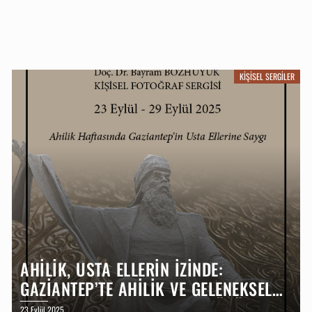
KIŞISEL SERGILER
AHİLİK, USTA ELLERİN İZİNDE:
GAZİANTEP’TE AHİLİK VE GELENEKSEL
MESLEKLER – BAYRAM BOZHÜYÜK
23 Eylül 2025