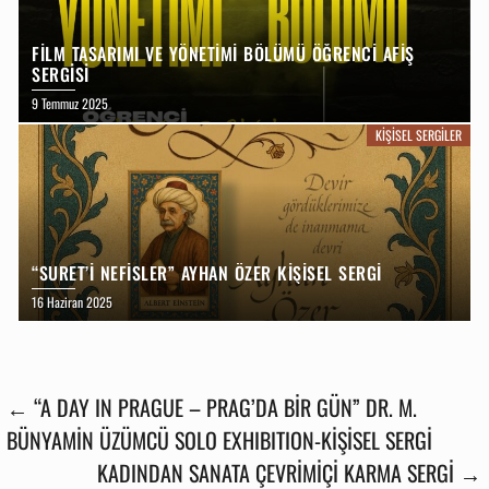
FİLM TASARIMI VE YÖNETİMİ BÖLÜMÜ ÖĞRENCİ AFİŞ
SERGİSİ
9 Temmuz 2025
KIŞISEL SERGILER
“SURET’I NEFISLER” AYHAN ÖZER KIŞISEL SERGI
16 Haziran 2025
← “A DAY IN PRAGUE – PRAG’DA BİR GÜN” DR. M.
BÜNYAMİN ÜZÜMCÜ SOLO EXHIBITION-KİŞİSEL SERGİ
KADINDAN SANATA ÇEVRIMIÇI KARMA SERGI →