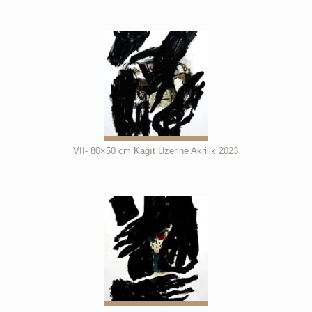
VII- 80×50 cm Kağıt Üzerine Akrilik 2023