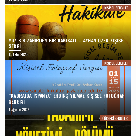
KİŞİSEL FOTOĞRAF SERGİSİ
KIŞISEL SERGILER
YÜZ BİR ZAHİRDEN BİR HAKİKATE – AYHAN ÖZER KİŞİSEL
SERGİ
15 Eylül 2025
KIŞISEL SERGILER
“KADRAJDA İSPANYA” ERDINÇ YILMAZ KIŞISEL FOTOĞRAF
SERGISI
1 Ağustos 2025
ÖĞRENCI SERGILERI