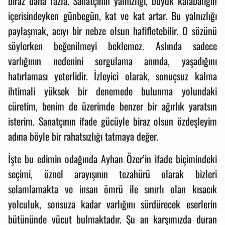
biraz daha fazla. Sanatçının yalnızlığı, büyük kalabalığın
içerisindeyken günbegün, kat ve kat artar. Bu yalnızlığı
paylaşmak, acıyı bir nebze olsun hafifletebilir. O sözünü
söylerken beğenilmeyi beklemez. Aslında sadece
varlığının nedenini sorgulama anında, yaşadığını
hatırlaması yeterlidir. İzleyici olarak, sonuçsuz kalma
ihtimali yüksek bir denemede bulunma yolundaki
cüretim, benim de üzerimde benzer bir ağırlık yaratsın
isterim. Sanatçının ifade gücüyle biraz olsun özdeşleyim
adına böyle bir rahatsızlığı tatmaya değer.
İşte bu edimin odağında Ayhan Özer’in ifade biçimindeki
seçimi, öznel arayışının tezahürü olarak bizleri
selamlamakta ve insan ömrü ile sınırlı olan kısacık
yolculuk, sonsuza kadar varlığını sürdürecek eserlerin
bütününde vücut bulmaktadır. Şu an karşımızda duran