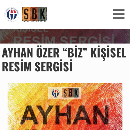
SANAT BILIM KÜLTÜR
AYHAN ÖZER “BIZ” KIŞISEL
RESIM SERGISI