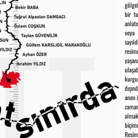
gölge
bir t
anlatı
veya 
sayıl
resim
yaşana
ulaşa
kurgu
dışın
anını 
zama
almak
biçim
Resi