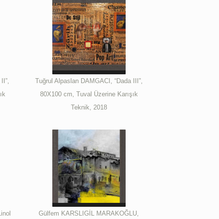
II”,
Tuğrul Alpaslan DAMGACI, “Dada III”,
ık
80X100 cm, Tuval Üzerine Karışık
Teknik, 2018
inol
Gülfem KARSLIGİL MARAKOĞLU,