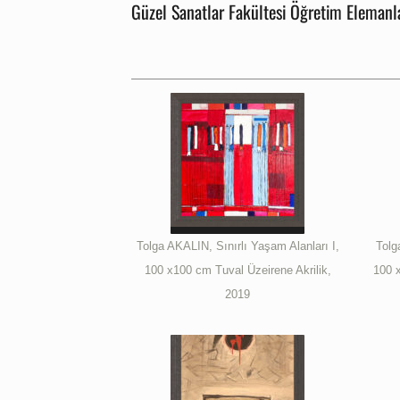
Güzel Sanatlar Fakültesi
Öğretim Elemanla
Tolga AKALIN, Sınırlı Yaşam Alanları I,
Tolg
100 x100 cm Tuval Üzeirene Akrilik,
100 x
2019