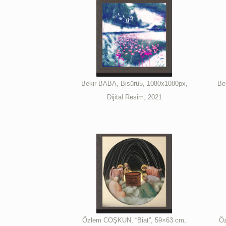
Bekir BABA, Bisürü5, 1080x1080px,
Be
Dijital Resim, 2021
Özlem COŞKUN, “Biat”, 59×63 cm,
Öz