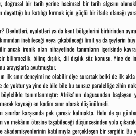
 doğrusal bir tarih yerine hacimsel bir tarih algısını olanakl
n dayattığı bu katılığı kırmak için güçlü bir ifade olanağı yarat
r? Devletleri, eyaletleri ya da kent bölgelerini birbirinden ayıra
bakımından inebileceği veya çıkabileceği limit ya da şeylerin b
ilir ancak ironik olan nihayetinde tanımların içerisinde kavra
r bilinmezlik, bilinç dışılık, dil dışılık söz konusu. Yine de i
nu arayışlarla avutmuştur.
nın ilk sınır deneyimi ne olabilir diye sorarsak belki de ilk ak
şme de yoktur ya yine de bile bile bu sonsuz paralelliğe zihin no
 böylelikle tanımlanmıştır: Afrika’nın doğusundan başlayan 
 merak kaynağı en kadim sınır olarak düşünülmeli.
n sınırlar karşısında pek çaresiz kalmakta. Hele de şu günlerde
e mekânın ötesine taşabileceği düşüncesinden yola çıkarak “Sa
ite akademisyenlerinin katılımıyla gerçekleşen bir sergidir. Bu 