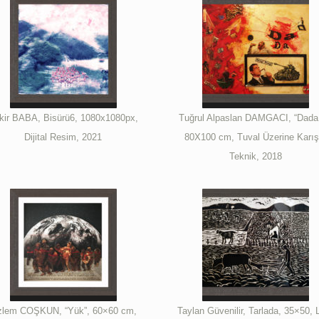
kir BABA, Bisürü6, 1080x1080px,
Tuğrul Alpaslan DAMGACI, “Dada 
Dijital Resim, 2021
80X100 cm, Tuval Üzerine Karış
Teknik, 2018
lem COŞKUN, “Yük”, 60×60 cm,
Taylan Güvenilir, Tarlada, 35×50, L