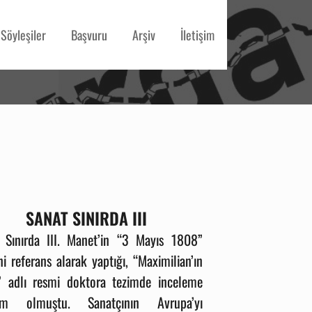
Söyleşiler
Başvuru
Arşiv
İletişim
SANAT SINIRDA III
 Sınırda III. Manet’in “3 Mayıs 1808”
i referans alarak yaptığı, “Maximilian’ın
ı” adlı resmi doktora tezimde inceleme
atım olmuştu. Sanatçının Avrupa’yı