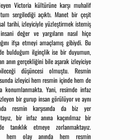
leyen Victoria kültürüne karşı muhalif
utum sergilediği açıktı. Manet bir çeşit
sal tarihi, izleyiciyle yüzleştirmek istemiş
insani değer ve yargıların nasıl hiçe
dığını ifşa etmeyi amaçlamış gibiydi. Bu
de bulduğum ilginçlik ise bir duyumun,
n anın gerçekliğini bile aşarak izleyiciye
bileceği düşüncesi olmuştu. Resmin
sunda izleyici hem resmin içinde hem de
da konumlanmakta. Yani, resimde infaz
izleyen bir gurup insan görülüyor ve aynı
nda resmin karşısında da biz yer
tayız, bir infaz anına kaçınılmaz bir
de tanıklık etmeye zorlanmaktayız.
m hem olay anında hem resmin