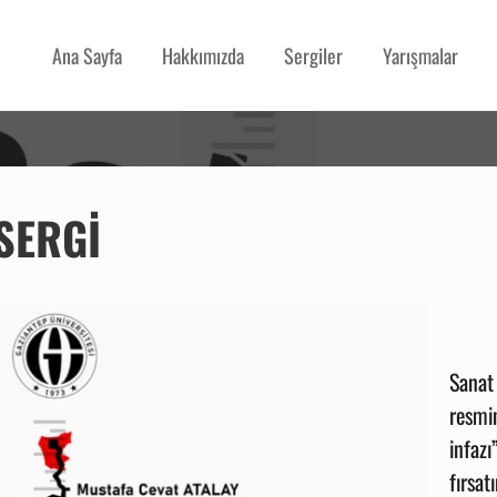
Ana Sayfa
Hakkımızda
Sergiler
Yarışmalar
 SERGI
Sanat
resmin
infaz
fırs