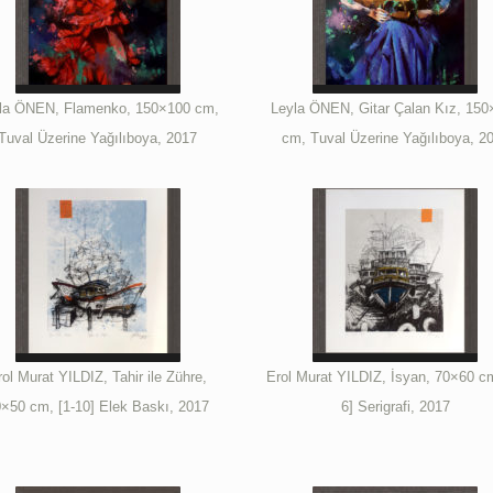
la ÖNEN, Flamenko, 150×100 cm,
Leyla ÖNEN, Gitar Çalan Kız, 150
Tuval Üzerine Yağılıboya, 2017
cm, Tuval Üzerine Yağılıboya, 2
rol Murat YILDIZ, Tahir ile Zühre,
Erol Murat YILDIZ, İsyan, 70×60 cm
×50 cm, [1-10] Elek Baskı, 2017
6] Serigrafi, 2017