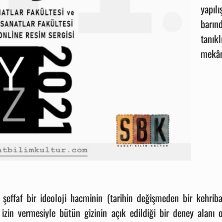
yapıl
barın
tanık
mekân
 şeffaf bir ideoloji hacminin (tarihin değişmeden bir kehrib
a izin vermesiyle bütün gizinin açık edildiği bir deney alanı 