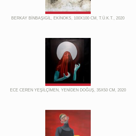
BERKAY BİNBAŞIGİL, EKİNOKS, 100X100 CM, T.Ü.K.T., 2020
ECE CEREN YEŞİLÇİMEN, YENİDEN DOĞUŞ, 35X50 CM, 2020