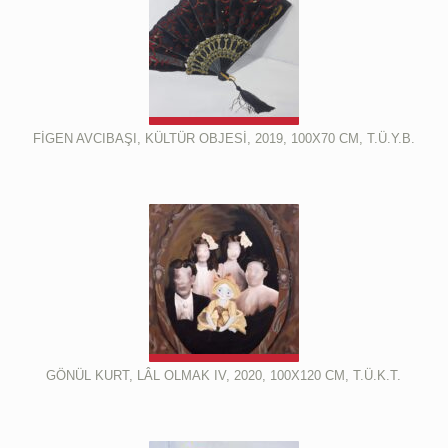
FİGEN AVCIBAŞI, KÜLTÜR OBJESİ, 2019, 100X70 CM, T.Ü.Y.B.
GÖNÜL KURT, LÂL OLMAK IV, 2020, 100X120 CM, T.Ü.K.T.