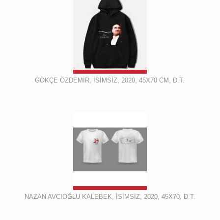
GÖKÇE ÖZDEMİR, İSİMSİZ, 2020, 45X70 CM, D.T.
NAZAN AVCIOĞLU KALEBEK, İSİMSİZ, 2020, 45X70, D.T.