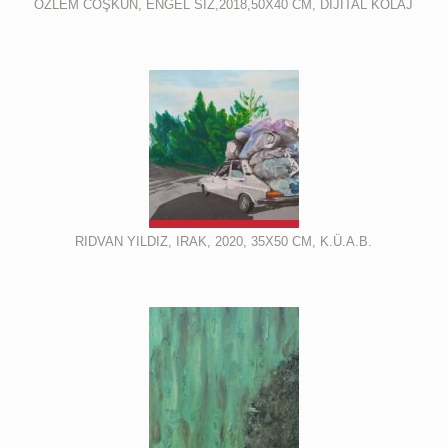
ÖZLEM COŞKUN, ENGEL SİZ,2018,50X40 CM, DİJİTAL KOLAJ
RIDVAN YILDIZ, IRAK, 2020, 35X50 CM, K.Ü.A.B.