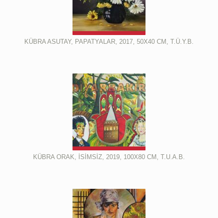
KÜBRA ASUTAY, PAPATYALAR, 2017, 50X40 CM, T.Ü.Y.B.
KÜBRA ORAK, İSİMSİZ, 2019, 100X80 CM, T.U.A.B.