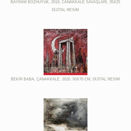
BAYRAM BOZHUYUK, 2019, CANAKKALE SAVAŞLARİ, 35X25
DİJİTAL RESİM
BEKİR BABA, ÇANAKKALE, 2020, 50X70 CM, DİJİTAL RESİM