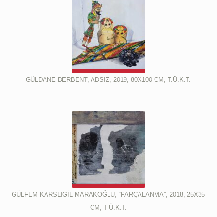
GÜLDANE DERBENT, ADSIZ, 2019, 80X100 CM, T.Ü.K.T.
GÜLFEM KARSLIGİL MARAKOĞLU, “PARÇALANMA”, 2018, 25X35
CM, T.Ü.K.T.