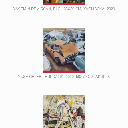
YASEMİN DEMİRCAN, ELÇİ, 35X50 CM, YAĞLIBOYA, 2020
YUŞA ÇELEBİ, HURDALIK, 2020, 50X70 CM, AKRİLİK