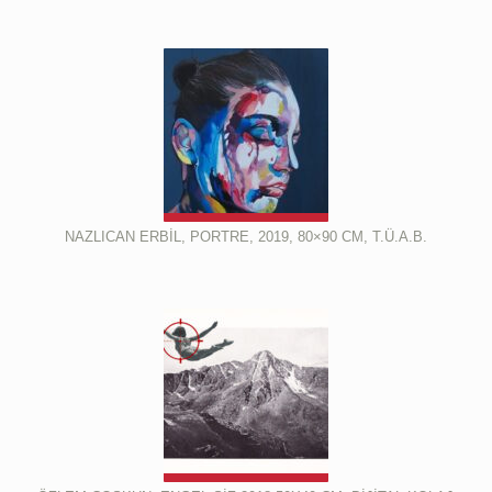
NAZLICAN ERBİL, PORTRE, 2019, 80×90 CM, T.Ü.A.B.