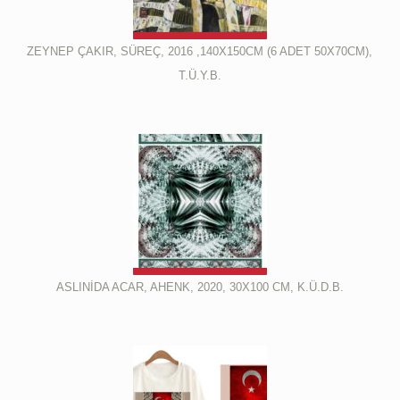
ZEYNEP ÇAKIR, SÜREÇ, 2016 ,140X150CM (6 ADET 50X70CM),
T.Ü.Y.B.
ASLINİDA ACAR, AHENK, 2020, 30X100 CM, K.Ü.D.B.