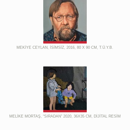
MEKİYE CEYLAN, İSİMSİZ, 2016, 80 X 90 CM, T.Ü.Y.B.
MELİKE MORTAŞ, “SIRADAN” 2020, 36X35 CM, DİJİTAL RESİM