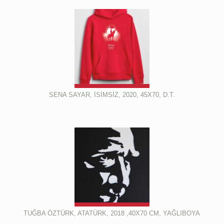
SENA SAYAR, İSİMSİZ, 2020, 45X70, D.T.
TUĞBA ÖZTÜRK, ATATÜRK, 2018 ,40X70 CM, YAĞLIBOYA