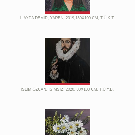
İLAYDA DEMİR, YAREN, 2019,130X100 CM, T.Ü.K.T.
İSLİM ÖZCAN, İSİMSİZ, 2020, 80X100 CM, T.Ü.Y.B.