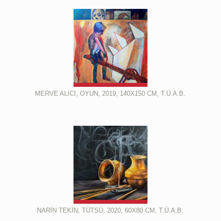
MERVE ALICI, OYUN, 2019, 140X150 CM, T.Ü.A.B.
NARİN TEKİN, TÜTSÜ, 2020, 60X80 CM, T.Ü.A.B.