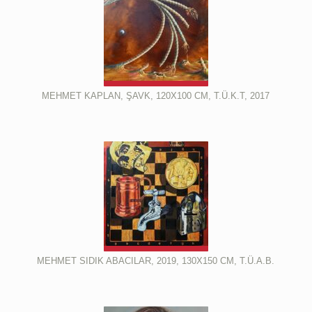
MEHMET KAPLAN, ŞAVK, 120X100 CM, T.Ü.K.T, 2017
MEHMET SIDIK ABACILAR, 2019, 130X150 CM, T.Ü.A.B.