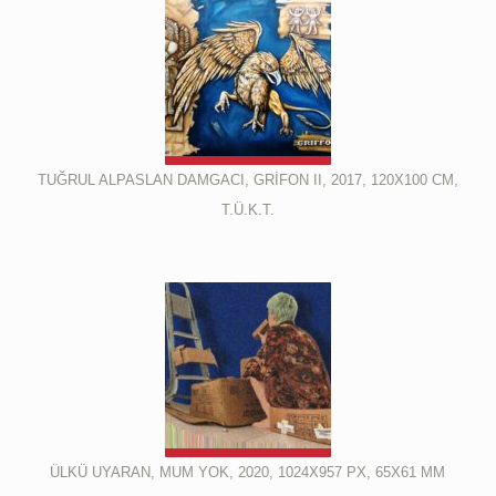
TUĞRUL ALPASLAN DAMGACI, GRİFON II, 2017, 120X100 CM,
T.Ü.K.T.
ÜLKÜ UYARAN, MUM YOK, 2020, 1024X957 PX, 65X61 MM