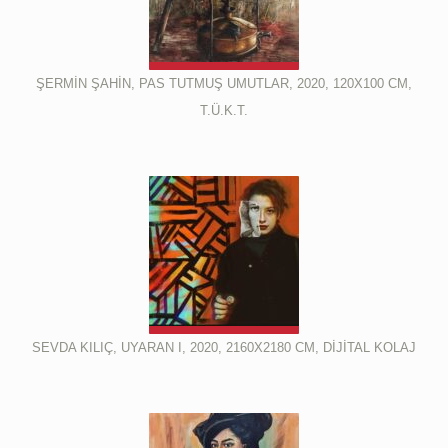
ŞERMİN ŞAHİN, PAS TUTMUŞ UMUTLAR, 2020, 120X100 CM,
T.Ü.K.T.
SEVDA KILIÇ, UYARAN I, 2020, 2160X2180 CM, DİJİTAL KOLAJ