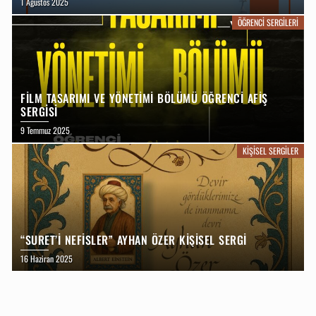
1 Ağustos 2025
ÖĞRENCI SERGILERI
FİLM TASARIMI VE YÖNETİMİ BÖLÜMÜ ÖĞRENCİ AFİŞ
SERGİSİ
9 Temmuz 2025
KIŞISEL SERGILER
“SURET’I NEFISLER” AYHAN ÖZER KIŞISEL SERGI
16 Haziran 2025