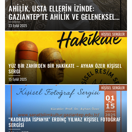
AHİLİK, USTA ELLERİN İZİNDE:
GAZİANTEP’TE AHİLİK VE GELENEKSEL
MESLEKLER – BAYRAM BOZHÜYÜK
23 Eylül 2025
KİŞİSEL FOTOĞRAF SERGİSİ
KIŞISEL SERGILER
YÜZ BİR ZAHİRDEN BİR HAKİKATE – AYHAN ÖZER KİŞİSEL
SERGİ
15 Eylül 2025
KIŞISEL SERGILER
“KADRAJDA İSPANYA” ERDINÇ YILMAZ KIŞISEL FOTOĞRAF
SERGISI