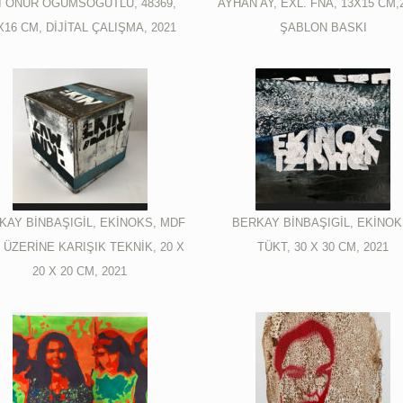
İ ONUR ÖĞÜMSÖĞÜTLÜ, 48369,
AYHAN AY, EXL. FNA, 13X15 CM,
X16 CM, DİJİTAL ÇALIŞMA, 2021
ŞABLON BASKI
KAY BİNBAŞIGİL, EKİNOKS, MDF
BERKAY BİNBAŞIGİL, EKİNOK
 ÜZERİNE KARIŞIK TEKNİK, 20 X
TÜKT, 30 X 30 CM, 2021
20 X 20 CM, 2021