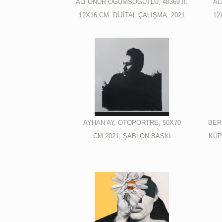
ALİ ONUR ÖĞÜMSÖĞÜTLÜ, 48369 II.
AL
12X16 CM. DİJİTAL ÇALIŞMA, 2021
12
AYHAN AY, OTOPORTRE, 50X70
BER
CM,2021, ŞABLON BASKI
KÜP