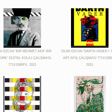
İM ÖZCAN ”BİR MEHMET AKİF BİR
İSLİM ÖZCAN ”DARTH VADER I”
ÜRK” DİJİTAL KOLAJ ÇALIŞMASI,
ART AFİŞ ÇALIŞMASI 771X108
771X1080PX, 2021
2021