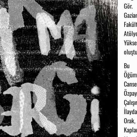
Gör.
Gazi
Fakült
Atöly
Yüks
oluşt
Bu s
Öğüms
Canse
Özpa
Çalış
İlayd
Orak,
Kapla