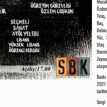
Mucuk
Özdem
Tıraş
Baş,
Delen
Yüz, 
Ulaş
Demi
Zeyne
oluşm
Baskı
2021
tarihi
Serg