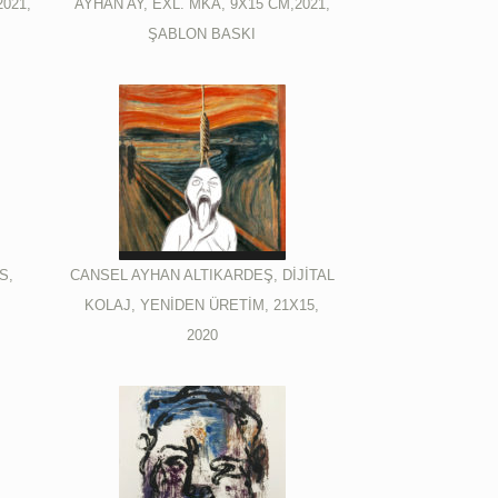
2021,
AYHAN AY, EXL. MKA, 9X15 CM,2021,
ŞABLON BASKI
S,
CANSEL AYHAN ALTIKARDEŞ, DİJİTAL
KOLAJ, YENİDEN ÜRETİM, 21X15,
2020