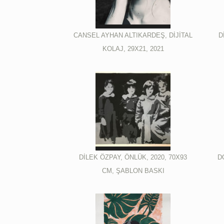
CANSEL AYHAN ALTIKARDEŞ, DİJİTAL
D
KOLAJ, 29X21, 2021
DİLEK ÖZPAY, ÖNLÜK, 2020, 70X93
D
CM, ŞABLON BASKI