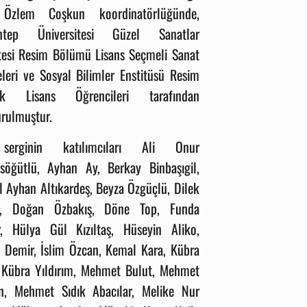
 Özlem Coşkun koordinatörlüğünde,
antep Üniversitesi Güzel Sanatlar
esi
Resim Bölümü Lisans Seçmeli Sanat
eleri ve Sosyal Bilimler Enstitüsü Resim
ek Lisans Öğrencileri tarafından
urulmuştur.
erginin katılımcıları Ali Onur
öğütlü, Ayhan Ay, Berkay Binbaşıgil,
l Ayhan Altıkardeş, Beyza Özgüçlü, Dilek
y, Doğan Özbakış, Döne Top, Funda
ır, Hülya Gül Kızıltaş, Hüseyin Aliko,
a Demir, İslim Özcan, Kemal Kara, Kübra
 Kübra Yıldırım, Mehmet Bulut, Mehmet
n, Mehmet Sıdık Abacılar, Melike Nur