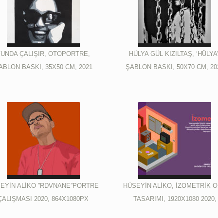
FUNDA ÇALIŞIR, OTOPORTRE,
HÜLYA GÜL KIZILTAŞ, ‘HÜLYA’
ABLON BASKI, 35X50 CM, 2021
ŞABLON BASKI, 50X70 CM, 20
EYİN ALİKO ”RDVNANE”PORTRE
HÜSEYİN ALİKO, İZOMETRİK 
ÇALIŞMASI 2020, 864X1080PX
TASARIMI, 1920X1080 2020,