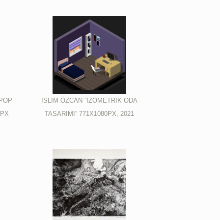
 POP
İSLİM ÖZCAN ”İZOMETRİK ODA
0PX
TASARIMI” 771X1080PX, 2021