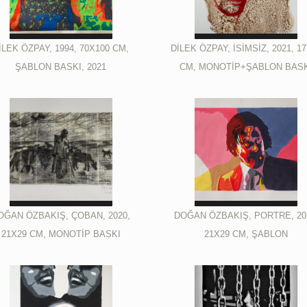
İLEK ÖZPAY, 1994, 70X100 CM,
DİLEK ÖZPAY, İSİMSİZ, 2021, 1
ŞABLON BASKI, 2021
CM, MONOTİP+ŞABLON BAS
OĞAN ÖZBAKIŞ, ÇOBAN, 2020,
DOĞAN ÖZBAKIŞ, PORTRE, 20
21X29 CM, MONOTİP BASKI
21X29 CM, ŞABLON