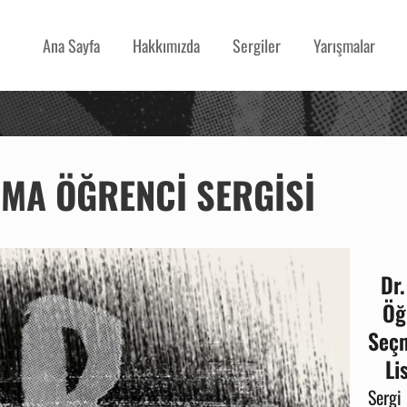
Ana Sayfa
Hakkımızda
Sergiler
Yarışmalar
MA ÖĞRENCI SERGISI
Dr.
Öğ
Seçm
Li
Sergi