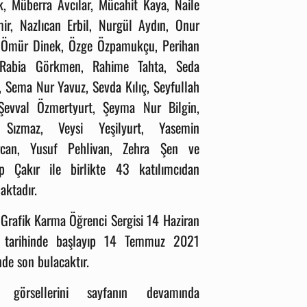
, Müberra Avcılar, Mücahit Kaya, Naile
ir, Nazlıcan Erbil, Nurgül Aydın, Onur
, Ömür Dinek, Özge Özpamukçu, Perihan
 Rabia Görkmen, Rahime Tahta, Seda
, Sema Nur Yavuz, Sevda Kılıç, Seyfullah
Şevval Özmertyurt, Şeyma Nur Bilgin,
 Sızmaz, Veysi Yeşilyurt, Yasemin
rcan, Yusuf Pehlivan, Zehra Şen ve
p Çakır ile birlikte 43 katılımcıdan
aktadır.
 Grafik Karma Öğrenci Sergisi 14 Haziran
 tarihinde başlayıp 14 Temmuz 2021
nde son bulacaktır.
i görsellerini sayfanın devamında