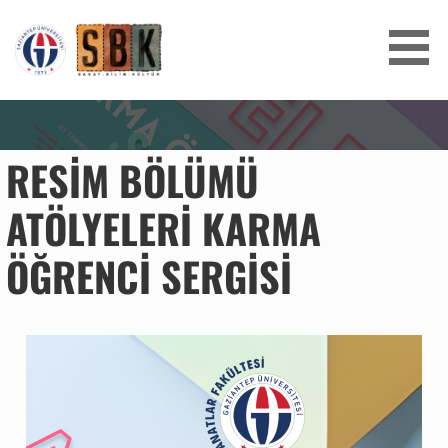
SANAT BILIM KÜLTÜR
RESIM BÖLÜMÜ
ATÖLYELERI KARMA
ÖĞRENCI SERGISI