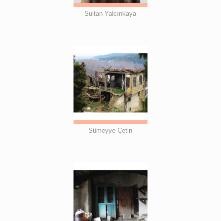
Sultan Yalcınkaya
Sümeyye Çetin