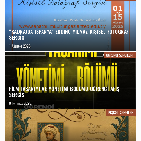
“KADRAJDA İSPANYA” ERDINÇ YILMAZ KIŞISEL FOTOĞRAF
SERGISI
1 Ağustos 2025
ÖĞRENCI SERGILERI
FİLM TASARIMI VE YÖNETİMİ BÖLÜMÜ ÖĞRENCİ AFİŞ
SERGİSİ
9 Temmuz 2025
KIŞISEL SERGILER