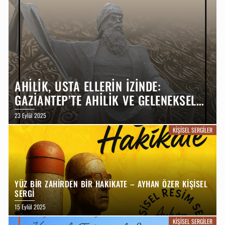
AHİLİK, USTA ELLERİN İZİNDE:
GAZİANTEP’TE AHİLİK VE GELENEKSEL
MESLEKLER – BAYRAM BOZHÜYÜK
23 Eylül 2025
KİŞİSEL FOTOĞRAF SERGİSİ
KIŞISEL SERGILER
YÜZ BİR ZAHİRDEN BİR HAKİKATE – AYHAN ÖZER KİŞİSEL
SERGİ
15 Eylül 2025
KIŞISEL SERGILER