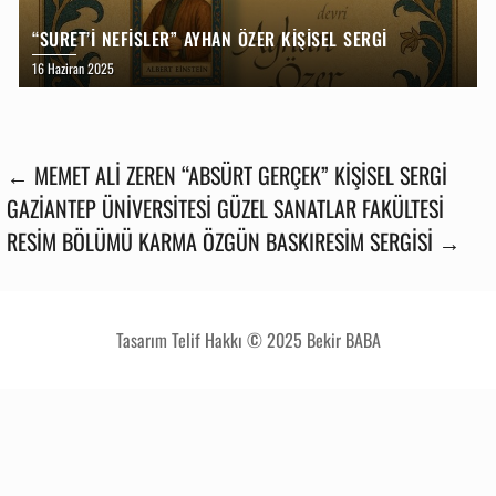
“SURET’I NEFISLER” AYHAN ÖZER KIŞISEL SERGI
16 Haziran 2025
← MEMET ALI ZEREN “ABSÜRT GERÇEK” KIŞISEL SERGI
GAZIANTEP ÜNIVERSITESI GÜZEL SANATLAR FAKÜLTESI
RESIM BÖLÜMÜ KARMA ÖZGÜN BASKIRESIM SERGISI →
Tasarım Telif Hakkı © 2025 Bekir BABA