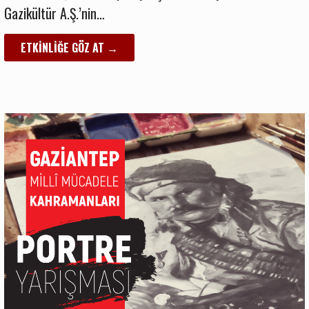
Gazikültür A.Ş.’nin…
ETKINLIĞE GÖZ AT →